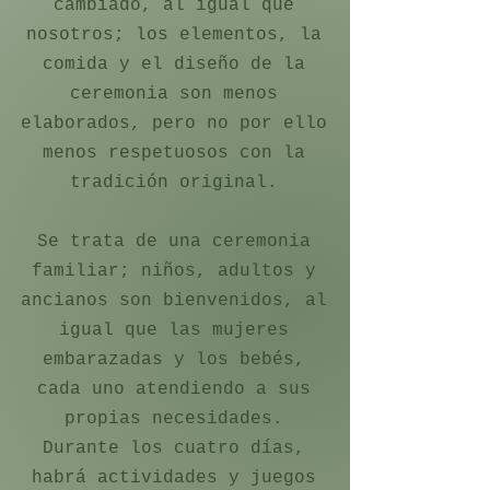
cambiado, al igual que
nosotros; los elementos, la
comida y el diseño de la
ceremonia son menos
elaborados, pero no por ello
menos respetuosos con la
tradición original.
Se trata de una ceremonia
familiar; niños, adultos y
ancianos son bienvenidos, al
igual que las mujeres
embarazadas y los bebés,
cada uno atendiendo a sus
propias necesidades.
Durante los cuatro días,
habrá actividades y juegos