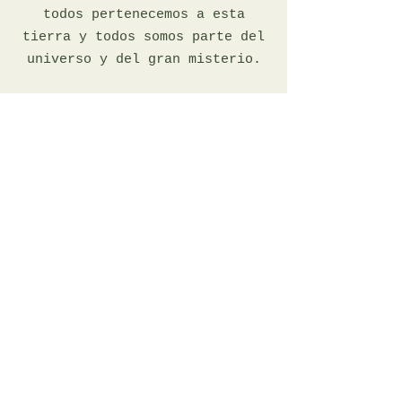
todos pertenecemos a esta
tierra y todos somos parte del
universo y del gran misterio.
ser un apoyo
Es importante que el apoyo sea
consciente y presente para toda