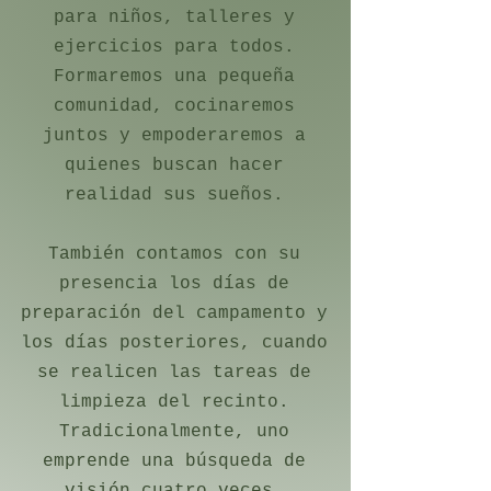
para niños, talleres y
ejercicios para todos.
Formaremos una pequeña
comunidad, cocinaremos
juntos y empoderaremos a
quienes buscan hacer
realidad sus sueños.
También contamos con su
presencia los días de
preparación del campamento y
los días posteriores, cuando
se realicen las tareas de
limpieza del recinto.
Tradicionalmente, uno
emprende una búsqueda de