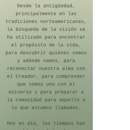
Desde la antigüedad,
principalmente en las
tradiciones norteamericanas,
la búsqueda de la visión se
ha utilizado para encontrar
el propósito de la vida,
para descubrir quiénes somos
y adónde vamos, para
reconectar nuestra alma con
el Creador, para comprender
que somos uno con el
universo y para preparar a
la comunidad para aquello a
lo que estamos llamados.
Hoy en día, los tiempos han