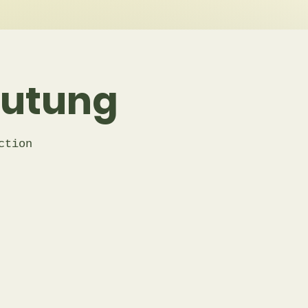
utung
ction