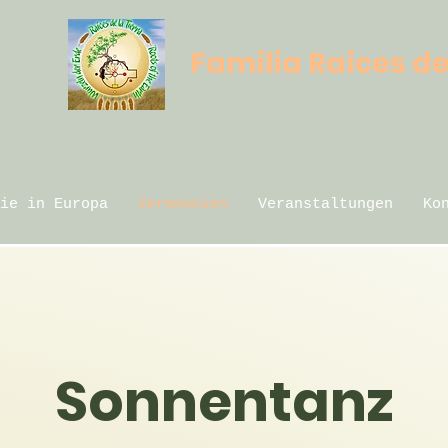
e
Familia Raices de
ie in Europa
Zeremonien
Veranstaltungen
Ko
Sonnentanz