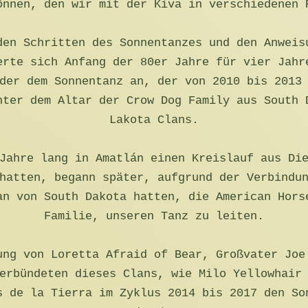
önnen, den wir mit der Kiva in verschiedenen 
den Schritten des Sonnentanzes und den Anweis
erte sich Anfang der 80er Jahre für vier Jahr
der dem Sonnentanz an, der von 2010 bis 2013
nter dem Altar der Crow Dog Family aus South 
Lakota Clans.
Jahre lang in Amatlán einen Kreislauf aus Di
hatten, begann später, aufgrund der Verbindu
an von South Dakota hatten, die American Hors
Familie, unseren Tanz zu leiten.
ung von Loretta Afraid of Bear, Großvater Joe
erbündeten dieses Clans, wie Milo Yellowhair
s de la Tierra im Zyklus 2014 bis 2017 den So