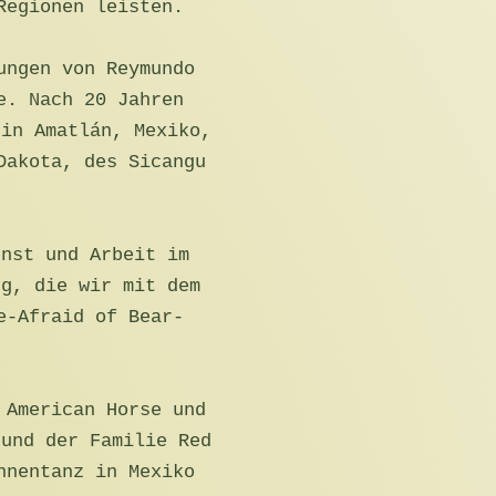
Regionen leisten.
ungen von Reymundo
e. Nach 20 Jahren
 in Amatlán, Mexiko,
Dakota, des Sicangu
enst und Arbeit im
ng, die wir mit dem
e-Afraid of Bear-
 American Horse und
 und der Familie Red
nnentanz in Mexiko