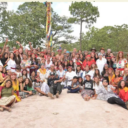
Wiwáŋyaŋg Wačípi