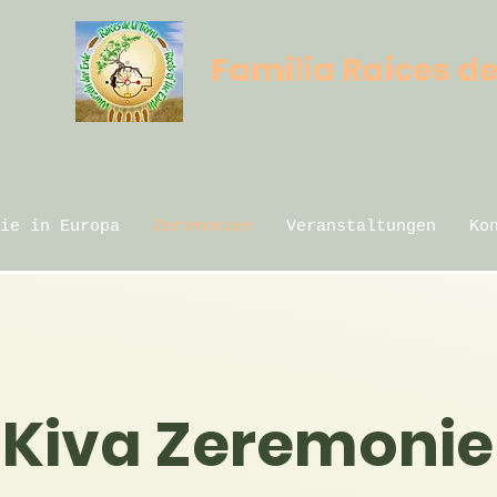
e
Familia Raices de
ie in Europa
Zeremonien
Veranstaltungen
Ko
Kiva Zeremonie